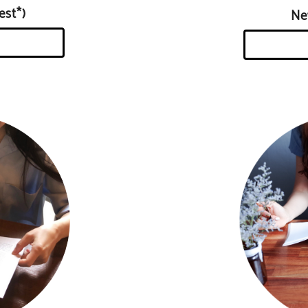
st*)
N