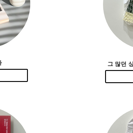
다
그 많던 