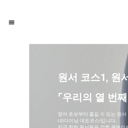
원서 코스1, 원
⌜우리의 열 번째
영어 초보부터 즐길 수 있는 원서
(쉬다이닝 대표코스)입니다.
지금 핫한 원서들은 깜짝 큐레이