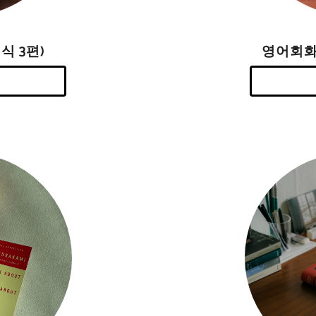
영어회화
식 3편)