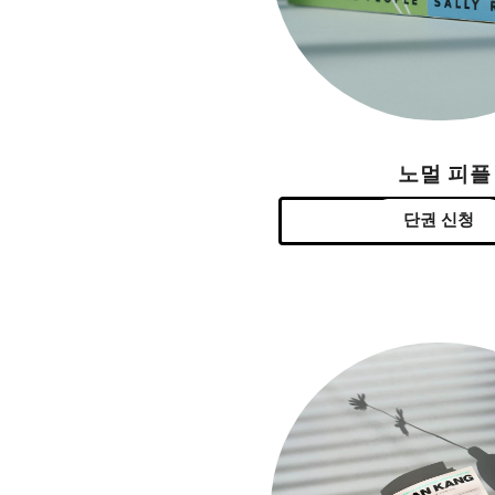
노멀 피플
단권 신청