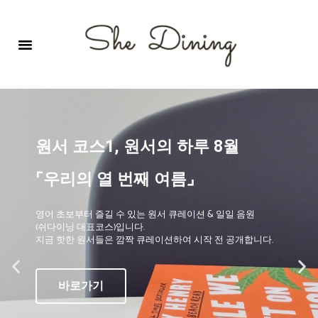
영어회화극장-A코스 (기초)
원서 구독하기
자주 묻는 질문
1:1 문의 게시판
로그인
회원가입
원서 코스1, 원서의 하루 8월
⌜우리의 열 번째 여름⌟
영어 초보부터 즐길 수 있는 원서 큐레이션 & 일일 음원
(쉬다이닝 대표코스)입니다.
지금 핫한 원서들은 깜짝 큐레이션하여 시작 전 공개합니다.
바로가기