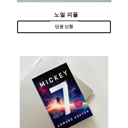
노멀 피플
단권 신청