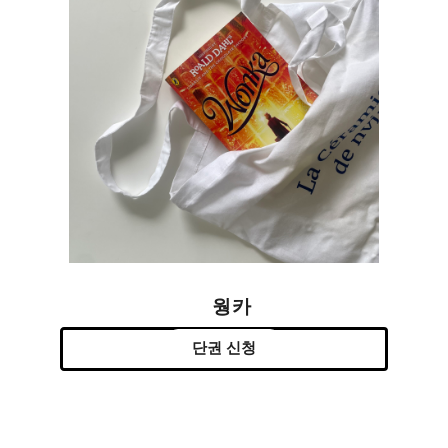
웡카
단권 신청