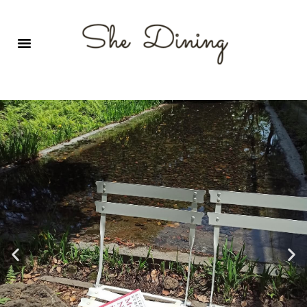
영어회화극장-A코스 (기초)
원서 구독하기
자주 묻는 질문
1:1 문의 게시판
로그인
회원가입