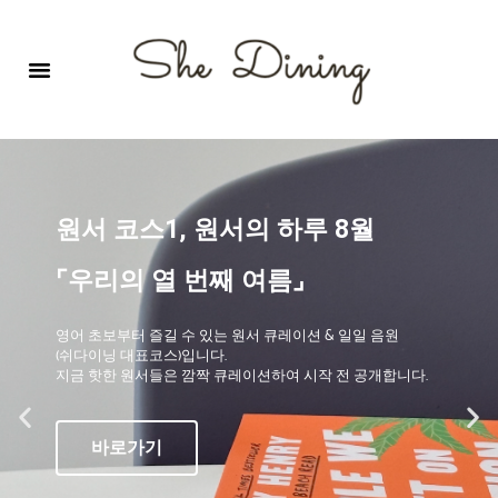
영어회화극장-A코스 (기초)
원서 구독하기
자주 묻는 질문
1:1 문의 게시판
로그인
회원가입
원서 코스1, 원서의 하루 8월
⌜우리의 열 번째 여름⌟
영어 초보부터 즐길 수 있는 원서 큐레이션 & 일일 음원
(쉬다이닝 대표코스)입니다.
지금 핫한 원서들은 깜짝 큐레이션하여 시작 전 공개합니다.
바로가기