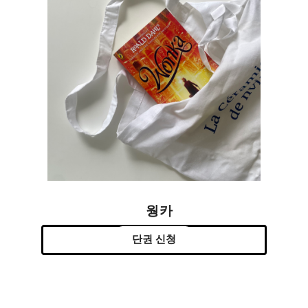
웡카
단권 신청