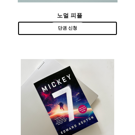
노멀 피플
단권 신청