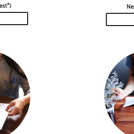
st*)
N