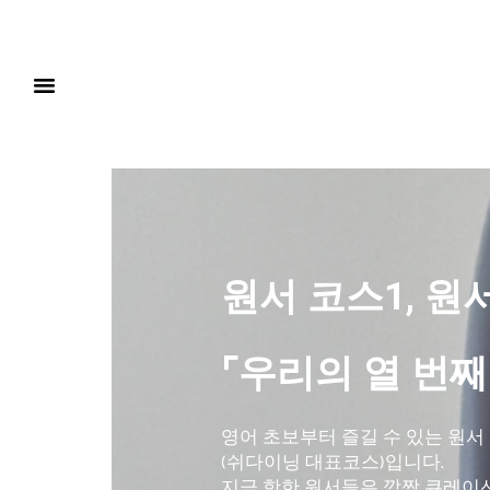
원서 코스1, 원
⌜우리의 열 번째
영어 초보부터 즐길 수 있는 원서
(쉬다이닝 대표코스)입니다.
지금 핫한 원서들은 깜짝 큐레이