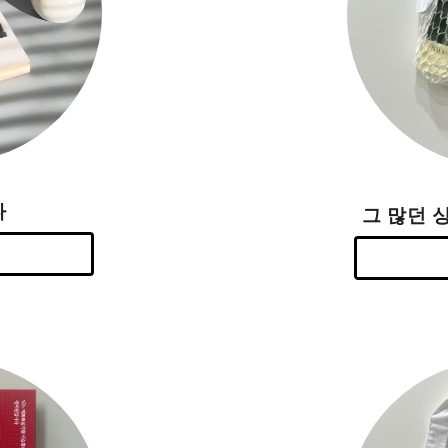
다
그 많던 