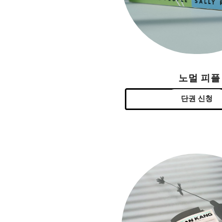
노멀 피플
단권 신청