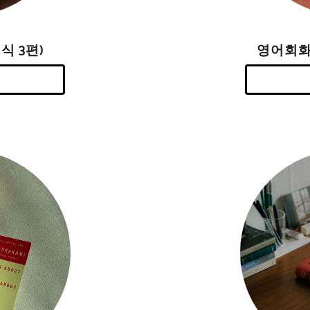
영어회화
식 3편)