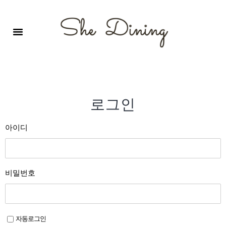
영어회화극장-A코스 (기초)
원서 구독하기
자주 묻는 질문
1:1 문의 게시판
로그인
회원가입
로그인
아이디
비밀번호
자동로그인