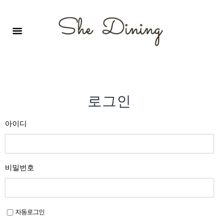
영어회화극장-A코스 (기초)
원서 구독하기
자주 묻는 질문
1:1 문의 게시판
로그인
회원가입
로그인
아이디
비밀번호
자동로그인