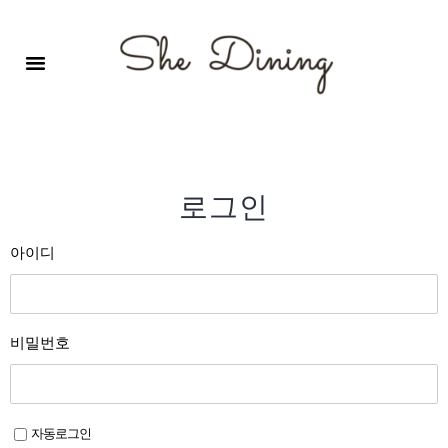
영어회화극장-A코스 (기초)
원서 구독하기
자주 묻는 질문
1:1 문의 게시판
로그인
회원가입
로그인
아이디
비밀번호
자동로그인