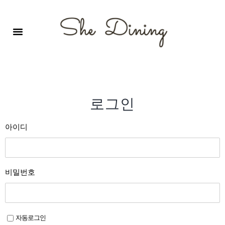
영어회화극장-A코스 (기초)
원서 구독하기
자주 묻는 질문
1:1 문의 게시판
로그인
회원가입
로그인
아이디
비밀번호
자동로그인