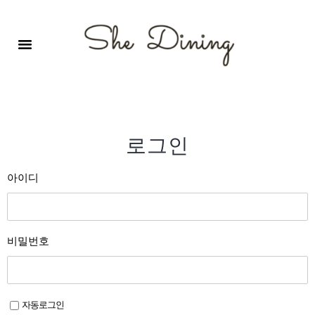
영어회화극장-A코스 (기초)
원서 구독하기
자주 묻는 질문
1:1 문의 게시판
로그인
회원가입
로그인
아이디
비밀번호
자동로그인