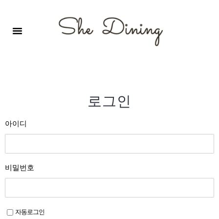
영어회화극장-A코스 (기초)
원서 구독하기
자주 묻는 질문
1:1 문의 게시판
로그인
회원가입
로그인
아이디
비밀번호
자동로그인