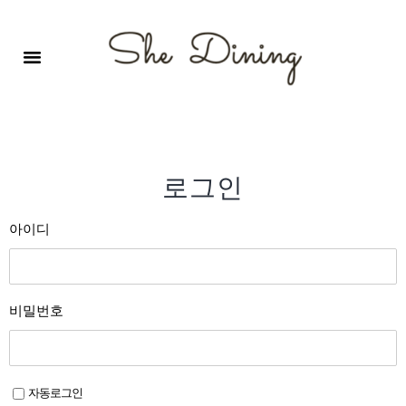
영어회화극장-A코스 (기초)
원서 구독하기
자주 묻는 질문
1:1 문의 게시판
로그인
회원가입
로그인
아이디
비밀번호
자동로그인