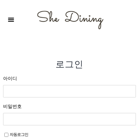
영어회화극장-A코스 (기초)
원서 구독하기
자주 묻는 질문
1:1 문의 게시판
로그인
회원가입
로그인
아이디
비밀번호
자동로그인