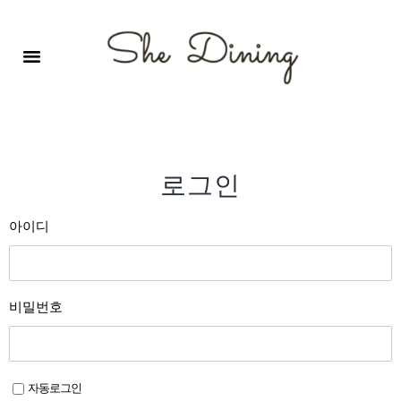
영어회화극장-A코스 (기초)
원서 구독하기
자주 묻는 질문
1:1 문의 게시판
로그인
회원가입
로그인
아이디
비밀번호
자동로그인