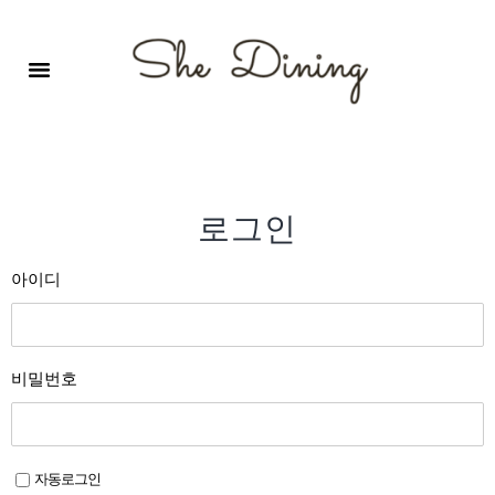
영어회화극장-A코스 (기초)
원서 구독하기
자주 묻는 질문
1:1 문의 게시판
로그인
회원가입
로그인
아이디
비밀번호
자동로그인