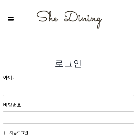
영어회화극장-A코스 (기초)
원서 구독하기
자주 묻는 질문
1:1 문의 게시판
로그인
회원가입
로그인
아이디
비밀번호
자동로그인