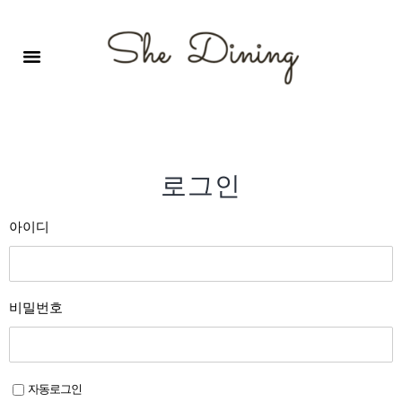
영어회화극장-A코스 (기초)
원서 구독하기
자주 묻는 질문
1:1 문의 게시판
로그인
회원가입
로그인
아이디
비밀번호
자동로그인