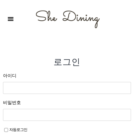
영어회화극장-A코스 (기초)
원서 구독하기
자주 묻는 질문
1:1 문의 게시판
로그인
회원가입
로그인
아이디
비밀번호
자동로그인