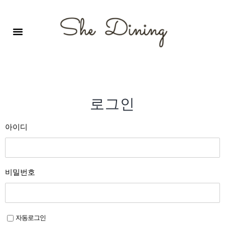
영어회화극장-A코스 (기초)
원서 구독하기
자주 묻는 질문
1:1 문의 게시판
로그인
회원가입
로그인
아이디
비밀번호
자동로그인