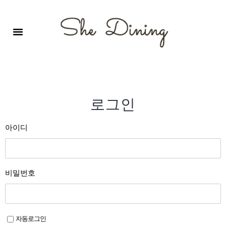
영어회화극장-A코스 (기초)
원서 구독하기
자주 묻는 질문
1:1 문의 게시판
로그인
회원가입
로그인
아이디
비밀번호
자동로그인