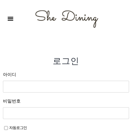
영어회화극장-A코스 (기초)
원서 구독하기
자주 묻는 질문
1:1 문의 게시판
로그인
회원가입
로그인
아이디
비밀번호
자동로그인