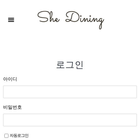
영어회화극장-A코스 (기초)
원서 구독하기
자주 묻는 질문
1:1 문의 게시판
로그인
회원가입
로그인
아이디
비밀번호
자동로그인