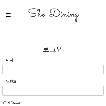
영어회화극장-A코스 (기초)
원서 구독하기
자주 묻는 질문
1:1 문의 게시판
로그인
회원가입
로그인
아이디
비밀번호
자동로그인