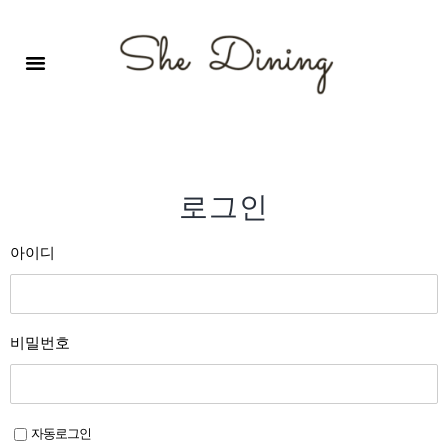
영어회화극장-A코스 (기초)
원서 구독하기
자주 묻는 질문
1:1 문의 게시판
로그인
회원가입
로그인
아이디
비밀번호
자동로그인