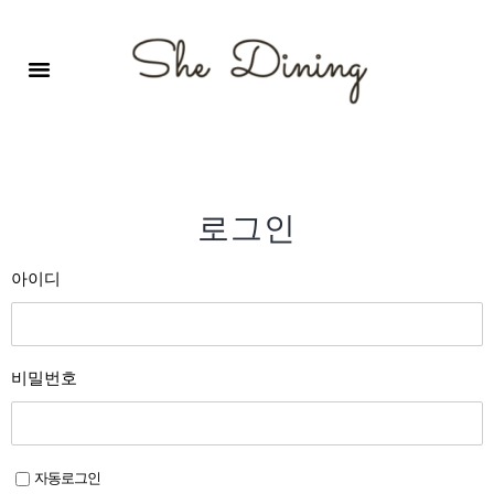
영어회화극장-A코스 (기초)
원서 구독하기
자주 묻는 질문
1:1 문의 게시판
로그인
회원가입
로그인
아이디
비밀번호
자동로그인