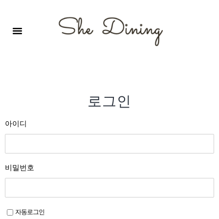
영어회화극장-A코스 (기초)
원서 구독하기
자주 묻는 질문
1:1 문의 게시판
로그인
회원가입
로그인
아이디
비밀번호
자동로그인