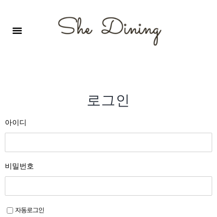
영어회화극장-A코스 (기초)
원서 구독하기
자주 묻는 질문
1:1 문의 게시판
로그인
회원가입
로그인
아이디
비밀번호
자동로그인