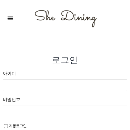
영어회화극장-A코스 (기초)
원서 구독하기
자주 묻는 질문
1:1 문의 게시판
로그인
회원가입
로그인
아이디
비밀번호
자동로그인