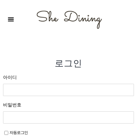
영어회화극장-A코스 (기초)
원서 구독하기
자주 묻는 질문
1:1 문의 게시판
로그인
회원가입
로그인
아이디
비밀번호
자동로그인