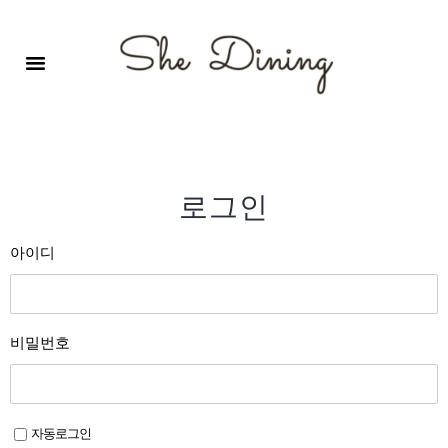
영어회화극장-A코스 (기초)
원서 구독하기
자주 묻는 질문
1:1 문의 게시판
로그인
회원가입
로그인
아이디
비밀번호
자동로그인