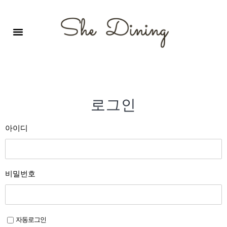
영어회화극장-A코스 (기초)
원서 구독하기
자주 묻는 질문
1:1 문의 게시판
로그인
회원가입
로그인
아이디
비밀번호
자동로그인