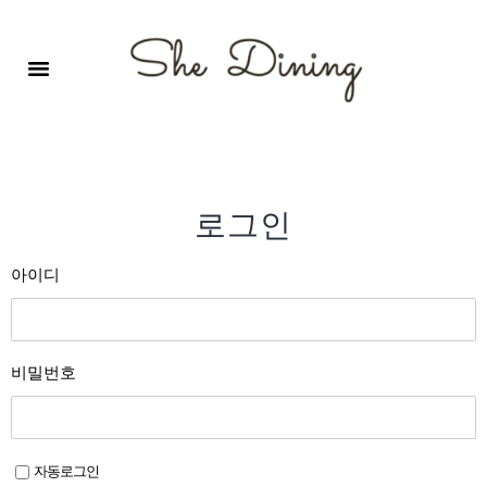
영어회화극장-A코스 (기초)
원서 구독하기
자주 묻는 질문
1:1 문의 게시판
로그인
회원가입
로그인
아이디
비밀번호
자동로그인