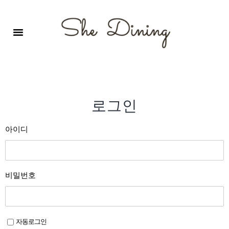
영어회화극장-A코스 (기초)
원서 구독하기
자주 묻는 질문
1:1 문의 게시판
로그인
회원가입
로그인
아이디
비밀번호
자동로그인