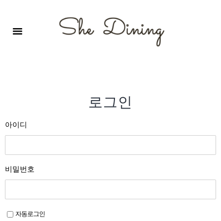
영어회화극장-A코스 (기초)
원서 구독하기
자주 묻는 질문
1:1 문의 게시판
로그인
회원가입
로그인
아이디
비밀번호
자동로그인