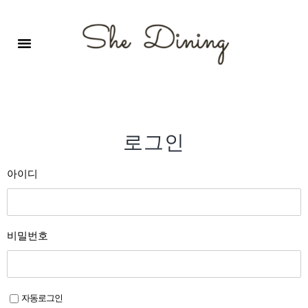
영어회화극장-A코스 (기초)
원서 구독하기
자주 묻는 질문
1:1 문의 게시판
로그인
회원가입
로그인
아이디
비밀번호
자동로그인