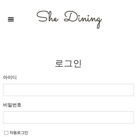
영어회화극장-A코스 (기초)
원서 구독하기
자주 묻는 질문
1:1 문의 게시판
로그인
회원가입
로그인
아이디
비밀번호
자동로그인