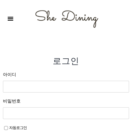
영어회화극장-A코스 (기초)
원서 구독하기
자주 묻는 질문
1:1 문의 게시판
로그인
회원가입
로그인
아이디
비밀번호
자동로그인