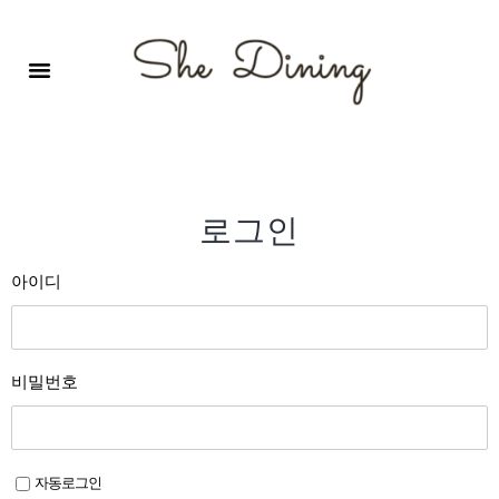
영어회화극장-A코스 (기초)
원서 구독하기
자주 묻는 질문
1:1 문의 게시판
로그인
회원가입
로그인
아이디
비밀번호
자동로그인