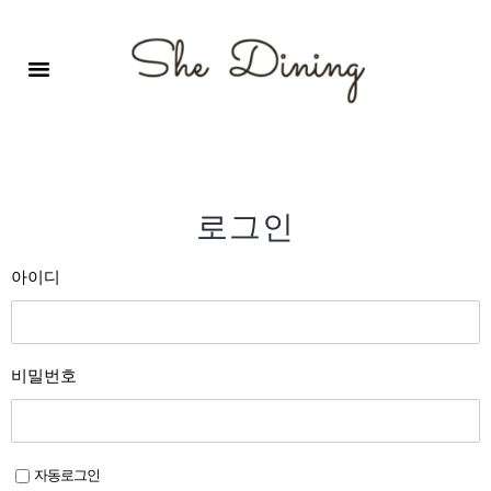
영어회화극장-A코스 (기초)
원서 구독하기
자주 묻는 질문
1:1 문의 게시판
로그인
회원가입
로그인
아이디
비밀번호
자동로그인