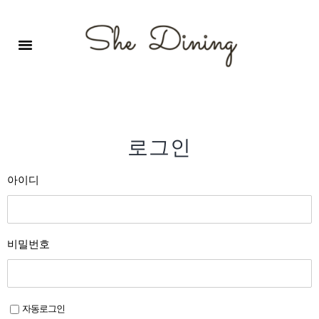
영어회화극장-A코스 (기초)
원서 구독하기
자주 묻는 질문
1:1 문의 게시판
로그인
회원가입
로그인
아이디
비밀번호
자동로그인