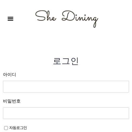
영어회화극장-A코스 (기초)
원서 구독하기
자주 묻는 질문
1:1 문의 게시판
로그인
회원가입
로그인
아이디
비밀번호
자동로그인