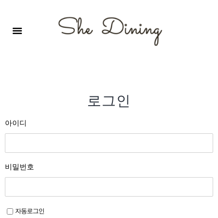
영어회화극장-A코스 (기초)
원서 구독하기
자주 묻는 질문
1:1 문의 게시판
로그인
회원가입
로그인
아이디
비밀번호
자동로그인