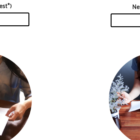
st*)
N