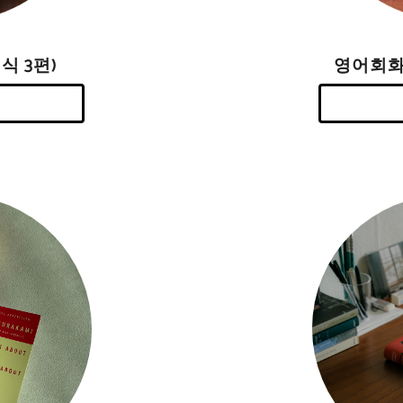
영어회화
식 3편)