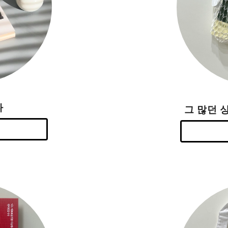
다
그 많던 