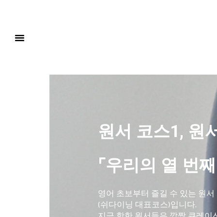
원서 코스1, 원
⌜우리의 열 번째
영어 초보부터 즐길 수 있는 원서
(쉬다이닝 대표코스)입니다.
지금 핫한 원서들은 깜짝 큐레이