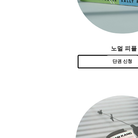
노멀 피플
단권 신청