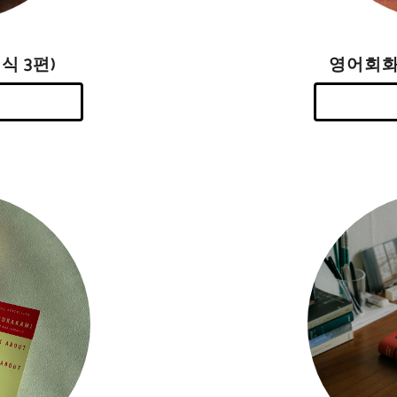
영어회화
식 3편)