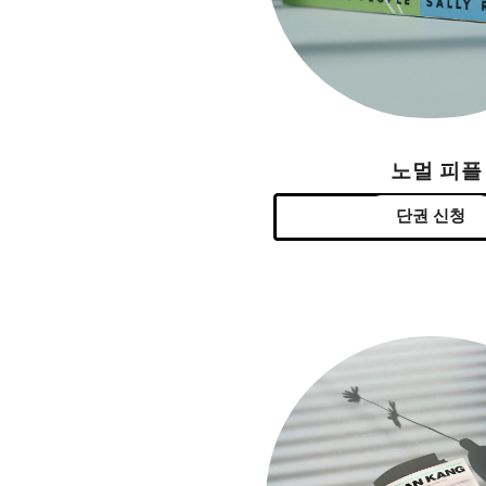
노멀 피플
단권 신청