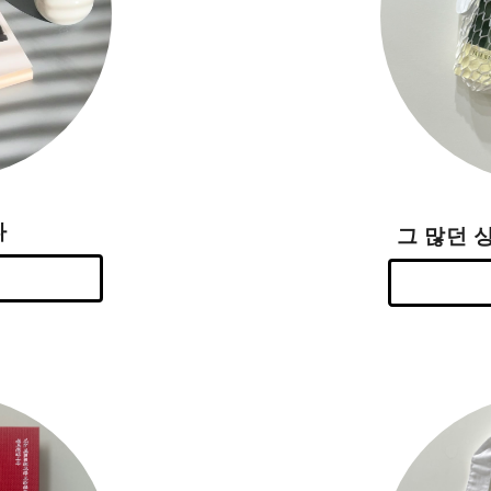
다
그 많던 