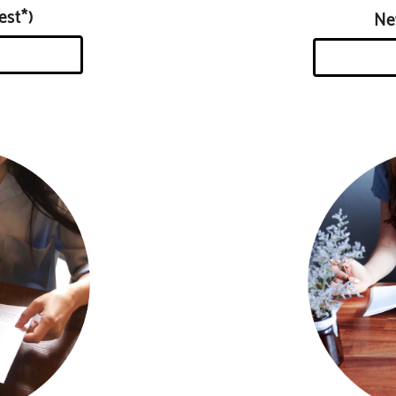
st*)
N