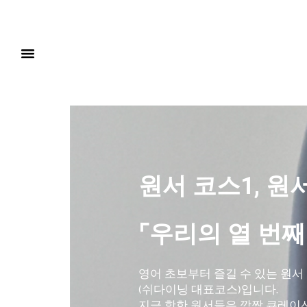
원서 코스1, 원
⌜우리의 열 번째
영어 초보부터 즐길 수 있는 원서
(쉬다이닝 대표코스)입니다.
지금 핫한 원서들은 깜짝 큐레이