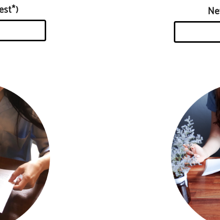
st*)
N