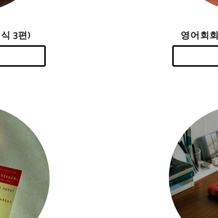
영어회화
식 3편)