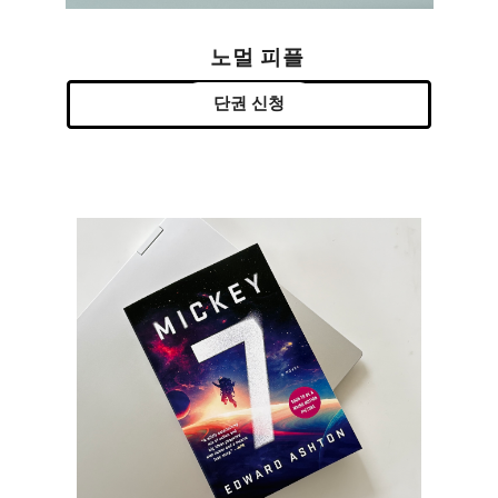
노멀 피플
단권 신청