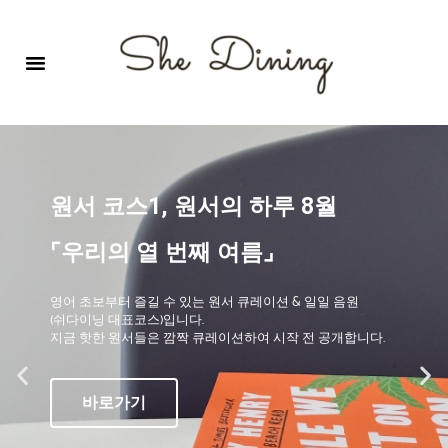
영어회화극장-A코스 (기초)
원서 구독하기
자주 묻는 질문
1:1 문의 게시판
로그인
회원가입
원서 코스1, 원서의 하루 8월
⌜우리의 열 번째 여름⌟
영어 초보부터 즐길 수 있는 원서 큐레이션 & 일일 음원
(쉬다이닝 대표코스)입니다.
지금 핫한 원서들은 깜짝 큐레이션하여 시작 전 공개합니다.
바로가기