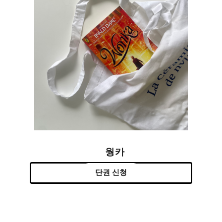
웡카
단권 신청