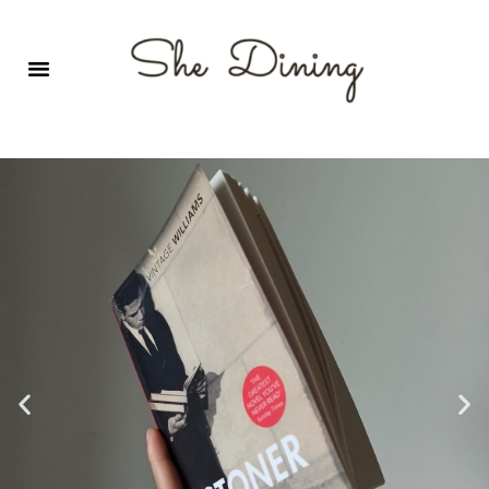
영어회화극장-A코스 (기초)
원서 구독하기
자주 묻는 질문
1:1 문의 게시판
로그인
회원가입