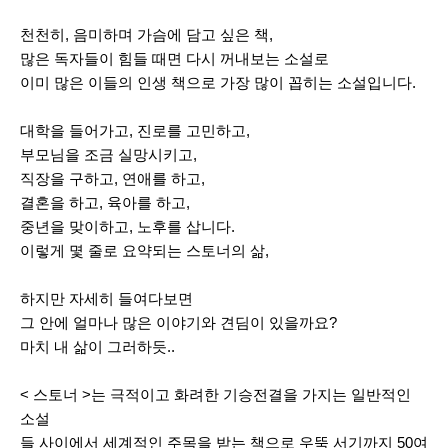
천천히
,
음미하며 가슴에 담고 싶은 책
,
많은 독자들이 힘들 때면 다시 꺼내보는 소설로
이미 많은 이들의 인생 책으로 가장 많이 꼽히는 소설입니다.
대학을 들어가고
,
진로를 고민하고
,
부모님을 조금 실망시키고
,
직장을 구하고
,
연애를 하고
,
결혼을 하고
,
육아를 하고
,
중년을 맞이하고
,
노후를 삽니다
.
이렇게 몇 줄로 요약되는 스토너의 삶
,
하지만 자세히 들여다보면
그 안에 얼마나 많은 이야기와 견딤이 있을까요
?
마치 내 삶이 그러하듯
..
<
스토너
>
는 극적이고 화려한 기승전결을 가지는 일반적인
소설
들 사이에서 세계적인 주목을 받는 책으로 우뚝 서기까지
50
여