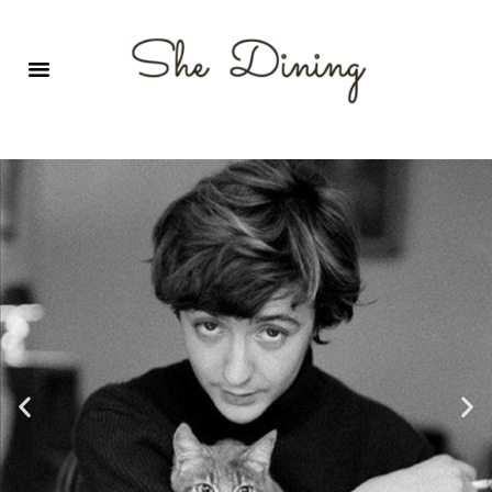
영어회화극장-A코스 (기초)
원서 구독하기
자주 묻는 질문
1:1 문의 게시판
로그인
회원가입