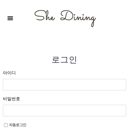
영어회화극장-A코스 (기초)
원서 구독하기
자주 묻는 질문
1:1 문의 게시판
로그인
회원가입
로그인
아이디
비밀번호
자동로그인