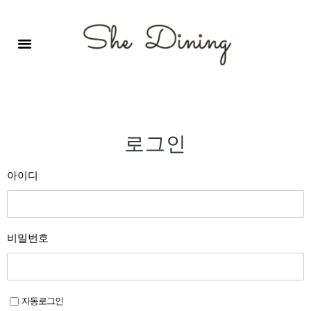
영어회화극장-A코스 (기초)
원서 구독하기
자주 묻는 질문
1:1 문의 게시판
로그인
회원가입
로그인
아이디
비밀번호
자동로그인